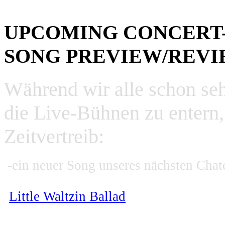
UPCOMING CONCERT-H
SONG PREVIEW/REV
Während wir alle schon seh
die Live-Bühnen zu entern
Zeitvertreib:
-ein neuer Song unseres nächsten C
Little Waltzin Ballad