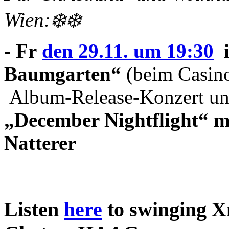
Wien:❄️❄️
- Fr
den 29.11. um 19:30
i
Baumgarten“
(beim Casin
Album-Release-Konzert un
„December Nightflight“ m
Natterer
Listen
here
to swinging X