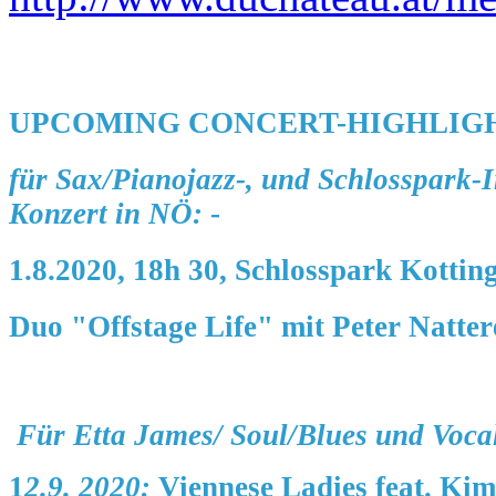
UPCOMING CONCERT-HIGHLIGHT
für Sax/Pianojazz-, und Schlosspark-In
Konzert
in NÖ:
-
1.8.2020, 18h 30, Schlosspark Kotti
Duo "Offstage Life"
mit Peter Natter
Für Etta James/ Soul/Blues und Vocal-
1
2.9. 2020:
Viennese Ladies feat. Ki