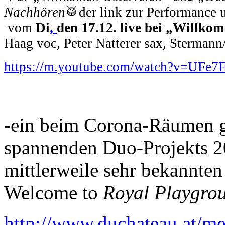
Nachhören
🥁der link zur Performance 
vom
Di
,
den 17.12. live bei „Willk
Haag voc, Peter Natterer sax, Sterman
https://m.youtube.com/watch?v=UFe
-ein beim Corona-Räumen g
spannenden Duo-Projekts 20
mittlerweile sehr bekannten 
Welcome to
Royal Playgro
http://www.duchateau.at/m